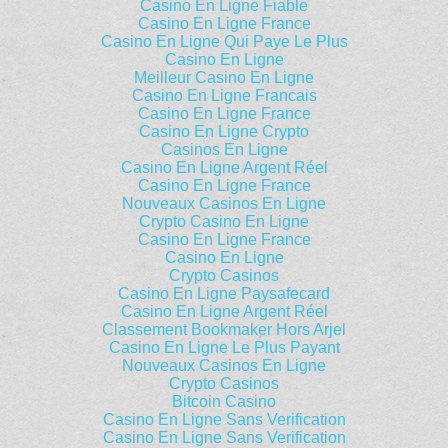
Casino En Ligne Fiable
Casino En Ligne France
Casino En Ligne Qui Paye Le Plus
Casino En Ligne
Meilleur Casino En Ligne
Casino En Ligne Francais
Casino En Ligne France
Casino En Ligne Crypto
Casinos En Ligne
Casino En Ligne Argent Réel
Casino En Ligne France
Nouveaux Casinos En Ligne
Crypto Casino En Ligne
Casino En Ligne France
Casino En Ligne
Crypto Casinos
Casino En Ligne Paysafecard
Casino En Ligne Argent Réel
Classement Bookmaker Hors Arjel
Casino En Ligne Le Plus Payant
Nouveaux Casinos En Ligne
Crypto Casinos
Bitcoin Casino
Casino En Ligne Sans Verification
Casino En Ligne Sans Verification