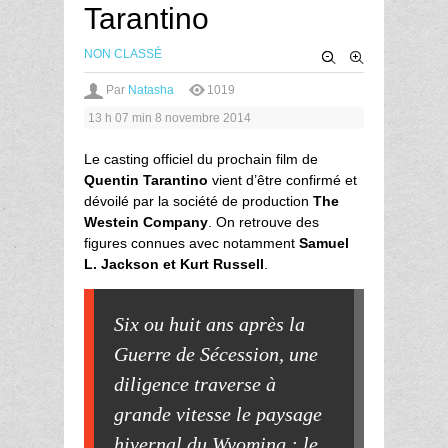
Tarantino
NON CLASSÉ
Par
Natasha
1019
13 h 07 min
8 novembre 2014
Le casting officiel du prochain film de
Quentin Tarantino
vient d’être confirmé et
dévoilé par la société de production
The
Westein Company
. On retrouve des
figures connues avec notamment
Samuel
L. Jackson et Kurt Russell
.
Six ou huit ans après la
Guerre de Sécession, une
diligence traverse à
grande vitesse le paysage
hivernal du Wyoming : le