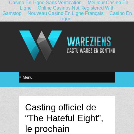
Casino En Ligne Sans Verification
Meilleur Casino En
Ligne
Online Casinos Not Registered With
Gamstop
Nouveau Casino En Ligne Français
Casino En
Ligne
Casting officiel de
“The Hateful Eight”,
le prochain