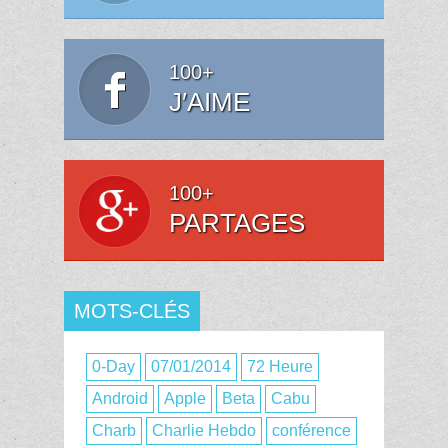
100+
J′AIME
100+
PARTAGES
MOTS-CLÉS
0-Day
07/01/2014
72 Heure
Android
Apple
Beta
Cabu
Charb
Charlie Hebdo
conférence