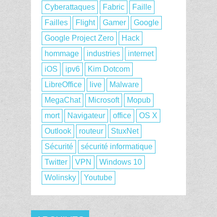
Cyberattaques
Fabric
Faille
Failles
Flight
Gamer
Google
Google Project Zero
Hack
hommage
industries
internet
iOS
ipv6
Kim Dotcom
LibreOffice
live
Malware
MegaChat
Microsoft
Mopub
mort
Navigateur
office
OS X
Outlook
routeur
StuxNet
Sécurité
sécurité informatique
Twitter
VPN
Windows 10
Wolinsky
Youtube