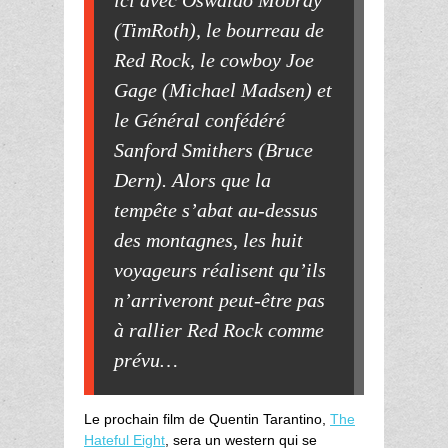
ici avec Oswaldo Mobray
(TimRoth), le bourreau de
Red Rock, le cowboy Joe
Gage (Michael Madsen) et
le Général confédéré
Sanford Smithers (Bruce
Dern). Alors que la
tempête s’abat au-dessus
des montagnes, les huit
voyageurs réalisent qu’ils
n’arriveront peut-être pas
à rallier Red Rock comme
prévu…
Le prochain film de Quentin Tarantino,
The
Hateful Eight
, sera un western qui se