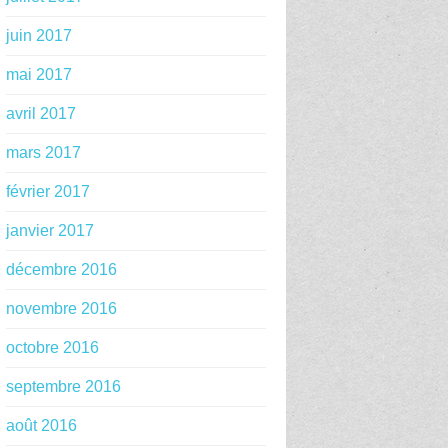
juin 2017
mai 2017
avril 2017
mars 2017
février 2017
janvier 2017
décembre 2016
novembre 2016
octobre 2016
septembre 2016
août 2016