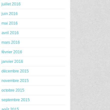
juillet 2016
juin 2016
mai 2016
avril 2016
mars 2016
février 2016
janvier 2016
décembre 2015
novembre 2015
octobre 2015
septembre 2015
août 2015