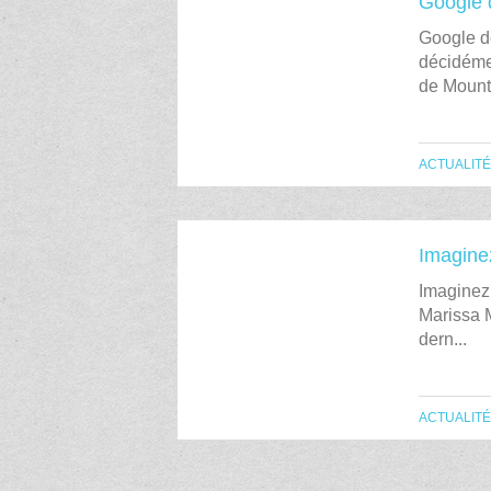
Google d
Google de
décidémen
de Mounta
ACTUALIT
Imagine
Imaginez 
Marissa M
dern...
ACTUALIT