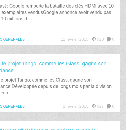
st : Google remporte la bataille des clés HDMI avec 10
 d'exemplaires vendusGoogle annonce avoir vendu pas
10 millions d...
11 février 2015
928
0
ÉS GÉNÉRALES
: le projet Tango, comme les Glass, gagne son
dance
 le projet Tango, comme les Glass, gagne son
ance Développée depuis de longs mois par la division
tech...
2 février 2015
927
0
ÉS GÉNÉRALES