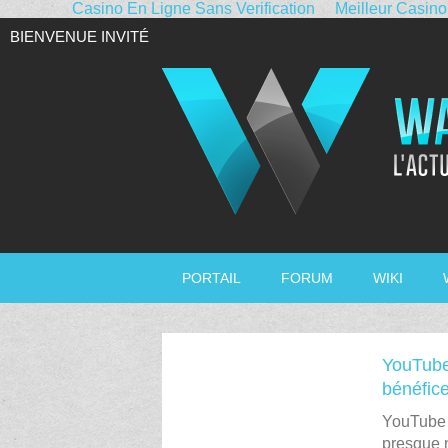
Casino En Ligne Sans Verification
Meilleur Casino
BIENVENUE INVITÉ
PORTAIL
FORUM
WIKI
YouTube 
bénéfic
YouTube :
presque n