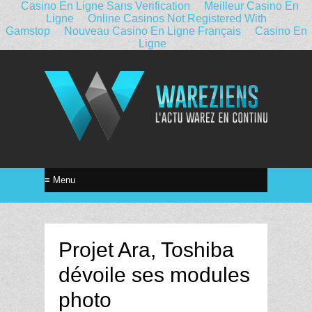
Casino En Ligne Sans Verification
Meilleur Casino En
Ligne
Online Casinos Not Registered With
Gamstop
Nouveau Casino En Ligne Français
Casino En
Ligne
Projet Ara, Toshiba
dévoile ses modules
photo