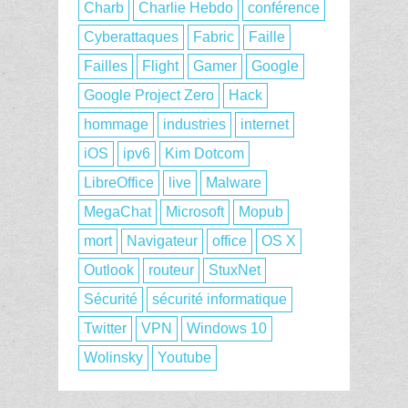
Charb
Charlie Hebdo
conférence
Cyberattaques
Fabric
Faille
Failles
Flight
Gamer
Google
Google Project Zero
Hack
hommage
industries
internet
iOS
ipv6
Kim Dotcom
LibreOffice
live
Malware
MegaChat
Microsoft
Mopub
mort
Navigateur
office
OS X
Outlook
routeur
StuxNet
Sécurité
sécurité informatique
Twitter
VPN
Windows 10
Wolinsky
Youtube