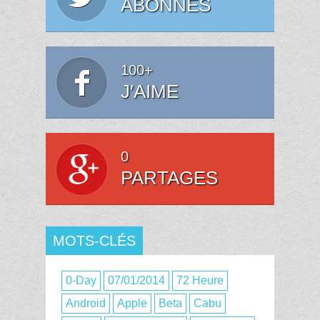
ABONNÉS
100+
J′AIME
0
PARTAGES
MOTS-CLÉS
0-Day
07/01/2014
72 Heure
Android
Apple
Beta
Cabu