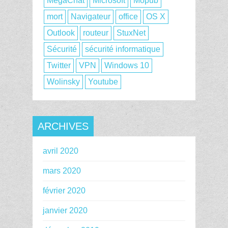
MegaChat
Microsoft
Mopub
mort
Navigateur
office
OS X
Outlook
routeur
StuxNet
Sécurité
sécurité informatique
Twitter
VPN
Windows 10
Wolinsky
Youtube
ARCHIVES
avril 2020
mars 2020
février 2020
janvier 2020