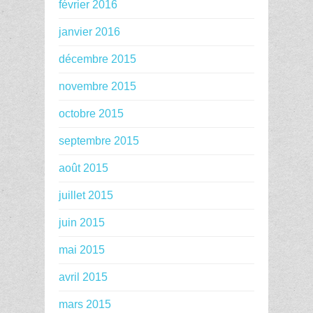
février 2016
janvier 2016
décembre 2015
novembre 2015
octobre 2015
septembre 2015
août 2015
juillet 2015
juin 2015
mai 2015
avril 2015
mars 2015