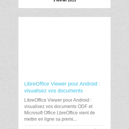
3 février 2015
LibreOffice Viewer pour Android :
visualisez vos documents
LibreOffice Viewer pour Android :
visualisez vos documents ODF et
Microsoft Office LbreOffice vient de
mettre en ligne sa premi...