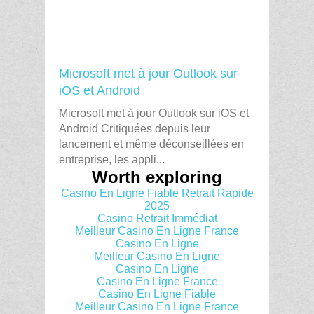
Microsoft met à jour Outlook sur
iOS et Android
Microsoft met à jour Outlook sur iOS et
Android Critiquées depuis leur
lancement et même déconseillées en
entreprise, les appli...
Worth exploring
Casino En Ligne Fiable Retrait Rapide
2025
Casino Retrait Immédiat
Meilleur Casino En Ligne France
Casino En Ligne
Meilleur Casino En Ligne
Casino En Ligne
Casino En Ligne France
Casino En Ligne Fiable
Meilleur Casino En Ligne France