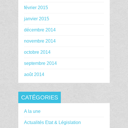
février 2015
janvier 2015
décembre 2014
novembre 2014
octobre 2014
septembre 2014
août 2014
CATÉGORIES
A la une
Actualités Etat & Législation