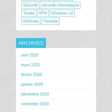
Sécurité
sécurité informatique
Twitter
VPN
Windows 10
Wolinsky
Youtube
ARCHIVES
avril 2020
mars 2020
février 2020
janvier 2020
décembre 2019
novembre 2019