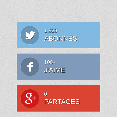
1,626
ABONNÉS
100+
J′AIME
0
PARTAGES