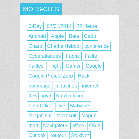
MOTS-CLÉS
0-Day
07/01/2014
72 Heure
Android
Apple
Beta
Cabu
Charb
Charlie Hebdo
conférence
Cyberattaques
Fabric
Faille
Failles
Flight
Gamer
Google
Google Project Zero
Hack
hommage
industries
internet
iOS
ipv6
Kim Dotcom
LibreOffice
live
Malware
MegaChat
Microsoft
Mopub
mort
Navigateur
office
OS X
Outlook
routeur
StuxNet