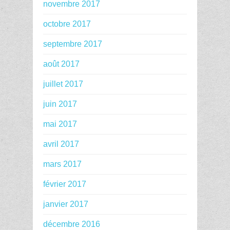
novembre 2017
octobre 2017
septembre 2017
août 2017
juillet 2017
juin 2017
mai 2017
avril 2017
mars 2017
février 2017
janvier 2017
décembre 2016