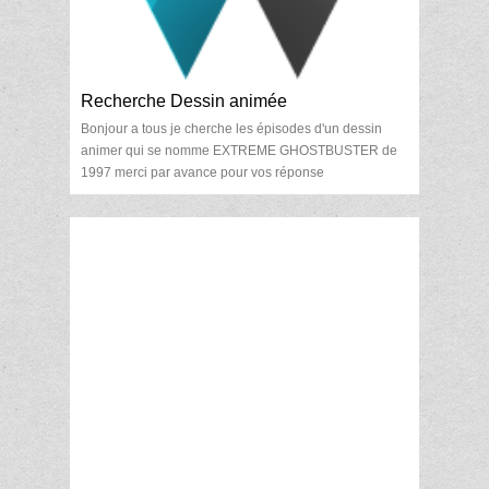
Recherche Dessin animée
Bonjour a tous je cherche les épisodes d'un dessin
animer qui se nomme EXTREME GHOSTBUSTER de
1997 merci par avance pour vos réponse