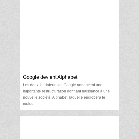
Google devient Alphabet
Les deux fondateurs de Google annoncent une
importante restructuration donnant naissance à une
nouvelle société, Alphabet, laquelle englobera le
moteu...