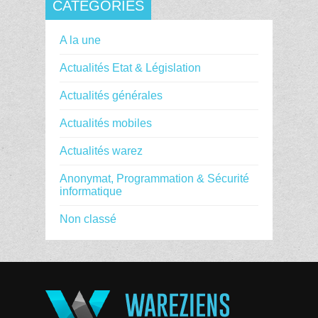
CATÉGORIES
A la une
Actualités Etat & Législation
Actualités générales
Actualités mobiles
Actualités warez
Anonymat, Programmation & Sécurité
informatique
Non classé