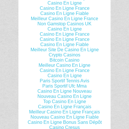
Casino En Ligne
Casino En Ligne France
Casino En Ligne Fiable
Meilleur Casino En Ligne France
Non Gamstop Casinos UK
Casino En Ligne
Casino En Ligne France
Casino En Ligne France
Casino En Ligne Fiable
Meilleur Site De Casino En Ligne
Crypto Casinos
Bitcoin Casino
Meilleur Casino En Ligne
Casino En Ligne France
Casino En Ligne
Paris Sportif Tennis Avis
Paris Sportif Ufc Mma
Casino En Ligne Nouveau
Nouveau Casino En Ligne
Top Casino En Ligne
Casino En Ligne Français
Meilleur Casino En Ligne Français
Nouveau Casino En Ligne Fiable
Casino En Ligne Bonus Sans Dépôt
Casino Cresus