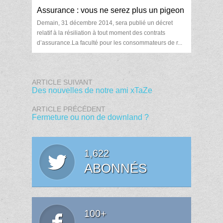
Assurance : vous ne serez plus un pigeon
Demain, 31 décembre 2014, sera publié un décret
relatif à la résiliation à tout moment des contrats
d’assurance.La faculté pour les consommateurs de r...
ARTICLE SUIVANT
Des nouvelles de notre ami xTaZe
ARTICLE PRÉCÉDENT
Fermeture ou non de downland ?
1,622
ABONNÉS
100+