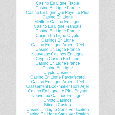
Casino En Ligne Fiable
Casino En Ligne France
Casino En Ligne Qui Paye Le Plus
Casino En Ligne
Meilleur Casino En Ligne
Casino En Ligne Francais
Casino En Ligne France
Casino En Ligne Crypto
Casinos En Ligne
Casino En Ligne Argent Réel
Casino En Ligne France
Nouveaux Casinos En Ligne
Crypto Casino En Ligne
Casino En Ligne France
Casino En Ligne
Crypto Casinos
Casino En Ligne Paysafecard
Casino En Ligne Argent Réel
Classement Bookmaker Hors Arjel
Casino En Ligne Le Plus Payant
Nouveaux Casinos En Ligne
Crypto Casinos
Bitcoin Casino
Casino En Ligne Sans Verification
Casino En Ligne Sans Verification