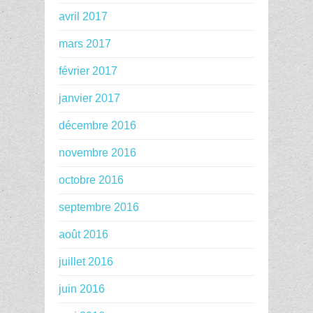
avril 2017
mars 2017
février 2017
janvier 2017
décembre 2016
novembre 2016
octobre 2016
septembre 2016
août 2016
juillet 2016
juin 2016