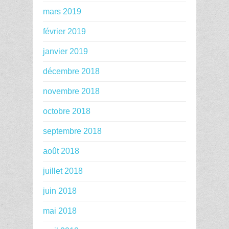
mars 2019
février 2019
janvier 2019
décembre 2018
novembre 2018
octobre 2018
septembre 2018
août 2018
juillet 2018
juin 2018
mai 2018