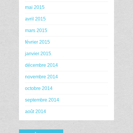
mai 2015
avril 2015
mars 2015
février 2015
janvier 2015
décembre 2014
novembre 2014
octobre 2014
septembre 2014
août 2014