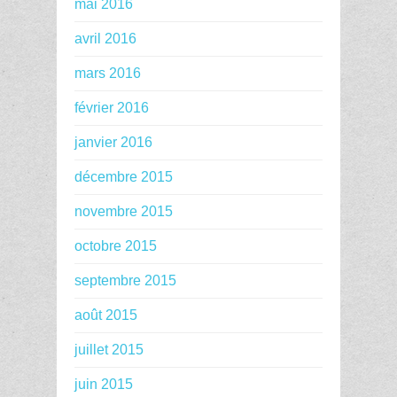
mai 2016
avril 2016
mars 2016
février 2016
janvier 2016
décembre 2015
novembre 2015
octobre 2015
septembre 2015
août 2015
juillet 2015
juin 2015