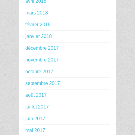
avril 2018
mars 2018
février 2018
janvier 2018
décembre 2017
novembre 2017
octobre 2017
septembre 2017
août 2017
juillet 2017
juin 2017
mai 2017