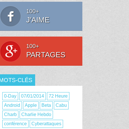
100+
J′AIME
100+
PARTAGES
MOTS-CLÉS
0-Day
07/01/2014
72 Heure
Android
Apple
Beta
Cabu
Charb
Charlie Hebdo
conférence
Cyberattaques