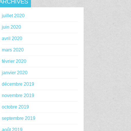
ARCHIVES
juillet 2020
juin 2020
avril 2020
mars 2020
février 2020
janvier 2020
décembre 2019
novembre 2019
octobre 2019
septembre 2019
août 2019