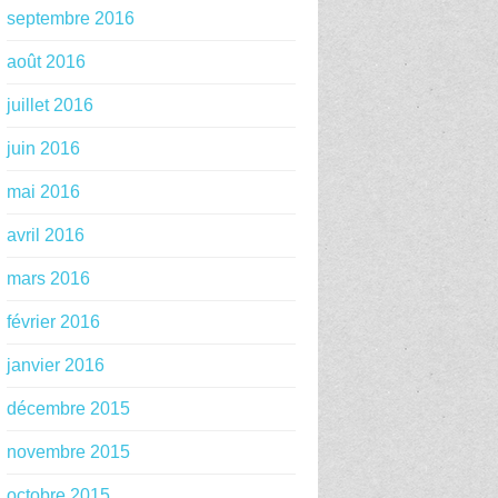
septembre 2016
août 2016
juillet 2016
juin 2016
mai 2016
avril 2016
mars 2016
février 2016
janvier 2016
décembre 2015
novembre 2015
octobre 2015