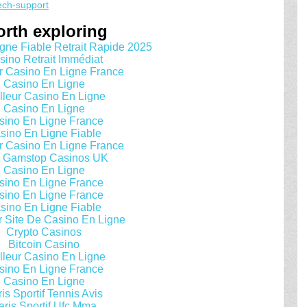
tech-support
rth exploring
gne Fiable Retrait Rapide 2025
sino Retrait Immédiat
r Casino En Ligne France
Casino En Ligne
lleur Casino En Ligne
Casino En Ligne
sino En Ligne France
sino En Ligne Fiable
r Casino En Ligne France
 Gamstop Casinos UK
Casino En Ligne
sino En Ligne France
sino En Ligne France
sino En Ligne Fiable
r Site De Casino En Ligne
Crypto Casinos
Bitcoin Casino
lleur Casino En Ligne
sino En Ligne France
Casino En Ligne
is Sportif Tennis Avis
aris Sportif Ufc Mma