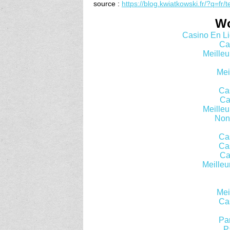
source :
https://blog.kwiatkowski.fr/?q=fr/
Wo
Casino En Li
Ca
Meilleu
Mei
Ca
Ca
Meilleu
Non
Ca
Ca
Ca
Meilleu
Mei
Ca
Par
P