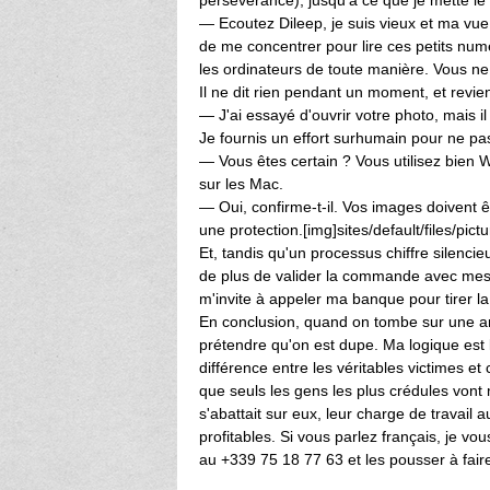
persévérance), jusqu'à ce que je mette le 
— Ecoutez Dileep, je suis vieux et ma vue
de me concentrer pour lire ces petits numé
les ordinateurs de toute manière. Vous n
Il ne dit rien pendant un moment, et revien
— J'ai essayé d'ouvrir votre photo, mais il
Je fournis un effort surhumain pour ne pas
— Vous êtes certain ? Vous utilisez bien 
sur les Mac.
— Oui, confirme-t-il. Vos images doivent ê
une protection.[img]sites/default/files/pi
Et, tandis qu'un processus chiffre silenc
de plus de valider la commande avec mes n
m'invite à appeler ma banque pour tirer la 
En conclusion, quand on tombe sur une ar
prétendre qu'on est dupe. Ma logique est la
différence entre les véritables victimes et
que seuls les gens les plus crédules vont
s'abattait sur eux, leur charge de travail
profitables. Si vous parlez français, je v
au +339 75 18 77 63 et les pousser à fair