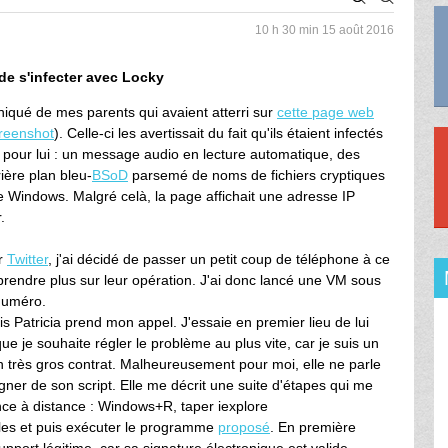
10 h 30 min
15 août 2016
e s'infecter avec Locky
aniqué de mes parents qui avaient atterri sur
cette page web
reenshot
). Celle-ci les avertissait du fait qu'ils étaient infectés
 pour lui : un message audio en lecture automatique, des
ière plan bleu-
BSoD
parsemé de noms de fichiers cryptiques
e Windows. Malgré celà, la page affichait une adresse IP
.
ur
Twitter
, j'ai décidé de passer un petit coup de téléphone à ce
prendre plus sur leur opération. J'ai donc lancé une VM sous
numéro.
is Patricia prend mon appel. J'essaie en premier lieu de lui
ue je souhaite régler le problème au plus vite, car je suis un
un très gros contrat. Malheureusement pour moi, elle ne parle
igner de son script. Elle me décrit une suite d'étapes qui me
ance à distance : Windows+R, taper iexplore
oles et puis exécuter le programme
proposé
. En première