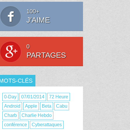
100+
J′AIME
0
PARTAGES
MOTS-CLÉS
0-Day
07/01/2014
72 Heure
Android
Apple
Beta
Cabu
Charb
Charlie Hebdo
conférence
Cyberattaques