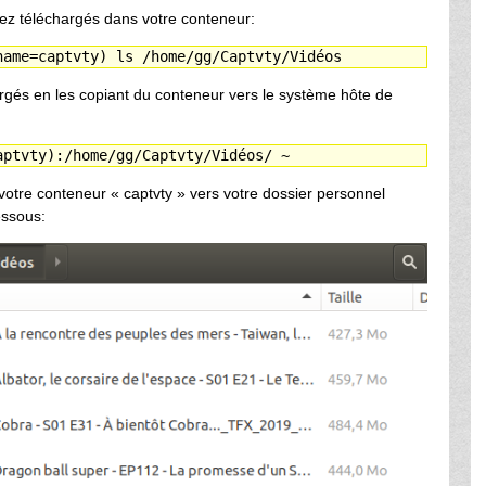
vez téléchargés dans votre conteneur:
name=captvty) ls /home/gg/Captvty/Vidéos
argés en les copiant du conteneur vers le système hôte de
aptvty):/home/gg/Captvty/Vidéos/ ~
otre conteneur « captvty » vers votre dossier personnel
essous: