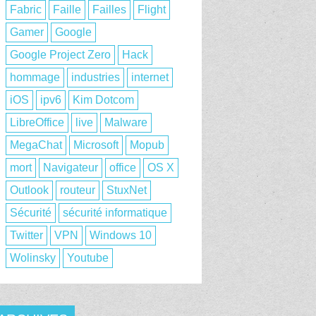
Fabric
Faille
Failles
Flight
Gamer
Google
Google Project Zero
Hack
hommage
industries
internet
iOS
ipv6
Kim Dotcom
LibreOffice
live
Malware
MegaChat
Microsoft
Mopub
mort
Navigateur
office
OS X
Outlook
routeur
StuxNet
Sécurité
sécurité informatique
Twitter
VPN
Windows 10
Wolinsky
Youtube