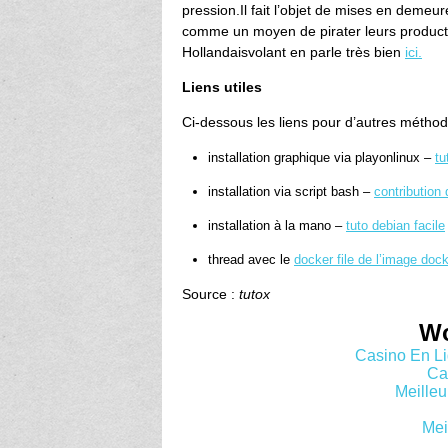
pression.Il fait l’objet de mises en demeu
comme un moyen de pirater leurs productio
Hollandaisvolant en parle très bien
ici.
Liens utiles
Ci-dessous les liens pour d’autres méthode
installation graphique via playonlinux –
tu
installation via script bash –
contribution
installation à la mano –
tuto debian facile
thread avec le
docker file de l’image doc
Source :
tutox
Wo
Casino En Li
Ca
Meilleu
Mei