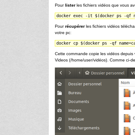
Pour
lister
les fichiers vidéos que vous a
docker exec -it $(docker ps -qf 
Pour
récupérer
les fichiers vidéos téléch
votre pc:
docker cp $(docker ps -qf name=c
Cette commande copie les vidéos depuis v
Videos (/home/user/vidéos). Comme ci-d