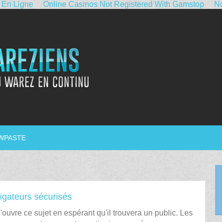
 En Ligne
Online Casinos Not Registered With Gamstop
No
WPASTE
igateurs sécurisés
'ouvre ce sujet en espérant qu'il trouvera un public. Les