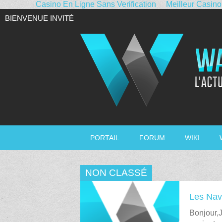
Casino En Ligne Sans Verification
Meilleur Casino
BIENVENUE INVITÉ
PORTAIL
FORUM
WIKI
NON CLASSÉ
Les Nav
Bonjour,J