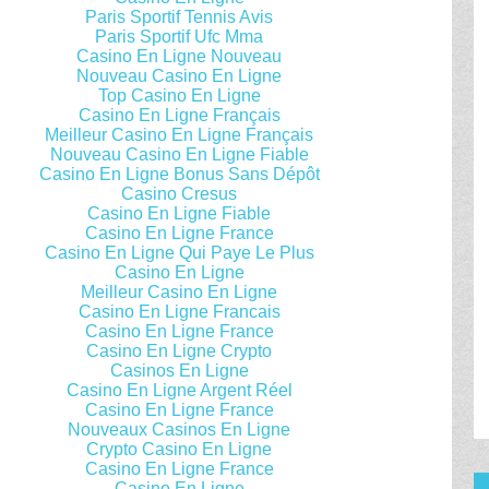
Paris Sportif Tennis Avis
Paris Sportif Ufc Mma
Casino En Ligne Nouveau
Nouveau Casino En Ligne
Top Casino En Ligne
Casino En Ligne Français
Meilleur Casino En Ligne Français
Nouveau Casino En Ligne Fiable
Casino En Ligne Bonus Sans Dépôt
Casino Cresus
Casino En Ligne Fiable
Casino En Ligne France
Casino En Ligne Qui Paye Le Plus
Casino En Ligne
Meilleur Casino En Ligne
Casino En Ligne Francais
Casino En Ligne France
Casino En Ligne Crypto
Casinos En Ligne
Casino En Ligne Argent Réel
Casino En Ligne France
Nouveaux Casinos En Ligne
Crypto Casino En Ligne
Casino En Ligne France
Casino En Ligne