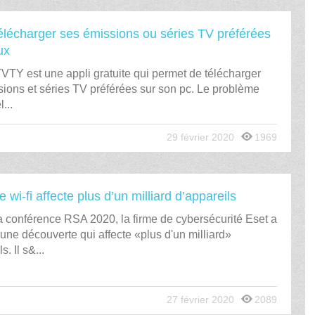
élécharger ses émissions ou séries TV préférées
ux
est une appli gratuite qui permet de télécharger
ions et séries TV préférées sur son pc. Le problème
...
29 février 2020
1969
e wi-fi affecte plus d’un milliard d’appareils
a conférence RSA 2020, la firme de cybersécurité Eset a
une découverte qui affecte «plus d'un milliard»
s. Il s&...
27 février 2020
2089