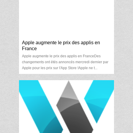
Apple augmente le prix des applis en
France
Apple augmente le prix des applis en FranceDes
changements ont étés annoncés mercredi dernier par
Apple pour les prix sur l'App Store !Apple ne t...