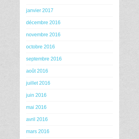
janvier 2017
décembre 2016
novembre 2016
octobre 2016
septembre 2016
août 2016
juillet 2016
juin 2016
mai 2016
avril 2016
mars 2016