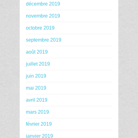
décembre 2019
novembre 2019
octobre 2019
septembre 2019
août 2019
juillet 2019
juin 2019
mai 2019
avril 2019
mars 2019
février 2019
janvier 2019