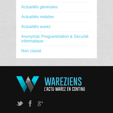
Actualités générales
Actualités mobiles
Actualités warez
Anonymat, Programmation & Sécurité
informatique
Non classé