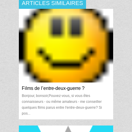
ARTICLES SIMILAIRES
Films de l’entre-deux-guerre ?
Bonjour, bonsoir,Pouvez-vous, si vous êtes
connaisseurs - ou même amateurs - me conseiller
quelques films parus entre l'entre-deux-guerre? Si
pos...