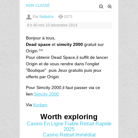
NON CLASSÉ
Par
Natasha
1073
8 h 40 min
10 décembre 2014
Bonjour à tous,
Dead space
et
simcity 2000
gratuit sur
Origin ^^
Pour obtenir Dead Space,il suffit de lancer
Origin et de vous rendre dans l'onglet
"Boutique" puis Jeux gratuits puis jeux
offerts par Origin.
Pour Simcity 2000,il faut passer via ce
lien:
Simcity 2000
Via
Korben
Worth exploring
Casino En Ligne Fiable Retrait Rapide
2025
Casino Retrait Immédiat