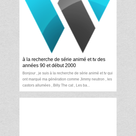
à la recherche de série animé et tv des
années 90 et début 2000
Bonjour , je suis à la recherche de série animé et tv qui
ont marqué ma génération comme Jimmy neutron , les
castors allumées , Billy The cat , Les ba...