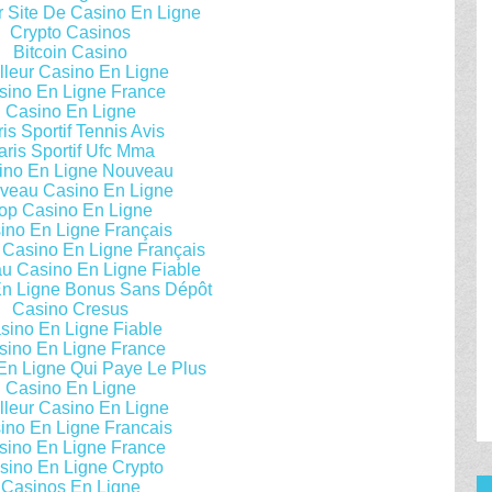
r Site De Casino En Ligne
Crypto Casinos
Bitcoin Casino
lleur Casino En Ligne
sino En Ligne France
Casino En Ligne
is Sportif Tennis Avis
aris Sportif Ufc Mma
ino En Ligne Nouveau
veau Casino En Ligne
op Casino En Ligne
ino En Ligne Français
r Casino En Ligne Français
u Casino En Ligne Fiable
n Ligne Bonus Sans Dépôt
Casino Cresus
sino En Ligne Fiable
sino En Ligne France
En Ligne Qui Paye Le Plus
Casino En Ligne
lleur Casino En Ligne
ino En Ligne Francais
sino En Ligne France
sino En Ligne Crypto
Casinos En Ligne