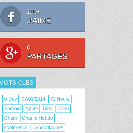
100+
J′AIME
0
PARTAGES
MOTS-CLÉS
0-Day
07/01/2014
72 Heure
Android
Apple
Beta
Cabu
Charb
Charlie Hebdo
conférence
Cyberattaques