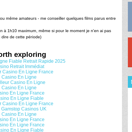
 ou même amateurs - me conseiller quelques films parus entre
min à 1h10 maximum, même si pour le moment je n'en ai pas
i dire de cette période)
rth exploring
gne Fiable Retrait Rapide 2025
sino Retrait Immédiat
r Casino En Ligne France
Casino En Ligne
lleur Casino En Ligne
Casino En Ligne
sino En Ligne France
sino En Ligne Fiable
r Casino En Ligne France
 Gamstop Casinos UK
Casino En Ligne
sino En Ligne France
sino En Ligne France
sino En Ligne Fiable