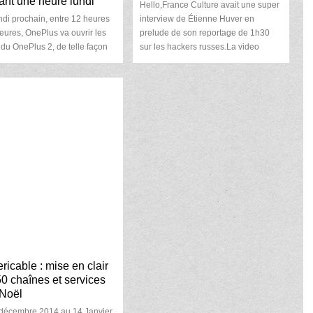
nt une heure lundi
Hello,France Culture avait une super
ndi prochain, entre 12 heures
interview de Étienne Huver en
eures, OnePlus va ouvrir les
prelude de son reportage de 1h30
 du OnePlus 2, de telle façon
sur les hackers russes.La video
era possible d’en acheter un
desormais disponib...
.
icable : mise en clair
0 chaînes et services
 Noël
décembre 2014 au 14 Janvier