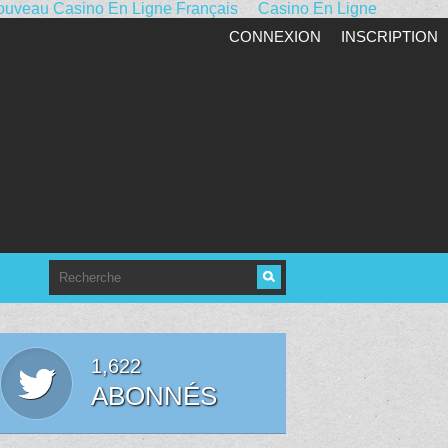
uveau Casino En Ligne Français
Casino En Ligne
CONNEXION
INSCRIPTION
1,622
ABONNÉS