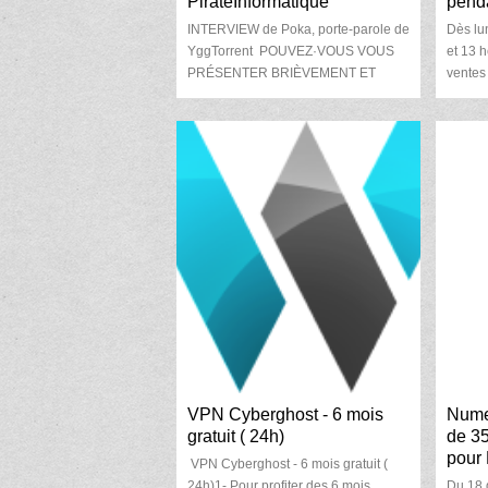
PirateInformatique
penda
INTERVIEW de Poka, porte-parole de
Dès lu
YggTorrent POUVEZ·VOUS VOUS
et 13 h
PRÉSENTER BRIÈVEMENT ET
ventes
NOUS DONNER VOTRE ADRESSE
qu’il s
PENDANT QU'ON Y EST ?Oui bien
sans i..
s...
VPN Cyberghost - 6 mois
Numer
gratuit ( 24h)
de 35
pour
VPN Cyberghost - 6 mois gratuit (
24h)1- Pour profiter des 6 mois
Du 18 