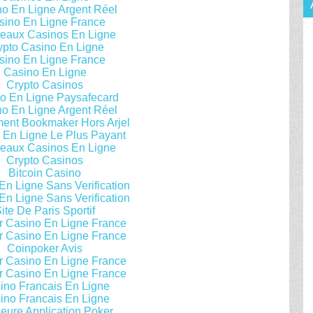
o En Ligne Argent Réel
sino En Ligne France
eaux Casinos En Ligne
ypto Casino En Ligne
sino En Ligne France
Casino En Ligne
Crypto Casinos
o En Ligne Paysafecard
o En Ligne Argent Réel
ent Bookmaker Hors Arjel
 En Ligne Le Plus Payant
eaux Casinos En Ligne
Crypto Casinos
Bitcoin Casino
En Ligne Sans Verification
En Ligne Sans Verification
ite De Paris Sportif
r Casino En Ligne France
r Casino En Ligne France
Coinpoker Avis
r Casino En Ligne France
r Casino En Ligne France
ino Francais En Ligne
ino Francais En Ligne
leure Application Poker