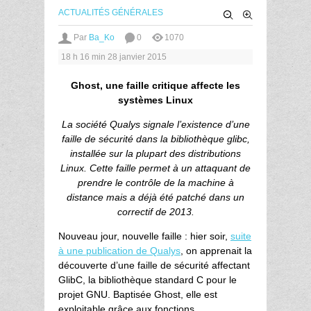
ACTUALITÉS GÉNÉRALES
Par
Ba_Ko
0
1070
18 h 16 min
28 janvier 2015
Ghost, une faille critique affecte les
systèmes Linux
La société Qualys signale l’existence d’une
faille de sécurité dans la bibliothèque glibc,
installée sur la plupart des distributions
Linux. Cette faille permet à un attaquant de
prendre le contrôle de la machine à
distance mais a déjà été patché dans un
correctif de 2013.
Nouveau jour, nouvelle faille : hier soir,
suite
à une publication de Qualys
, on apprenait la
découverte d’une faille de sécurité affectant
GlibC, la bibliothèque standard C pour le
projet GNU. Baptisée Ghost, elle est
exploitable grâce aux fonctions