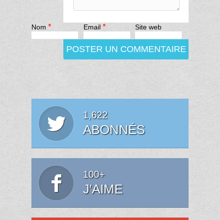
*
*
Nom
Email
Site web
1,622
ABONNÉS
100+
J′AIME