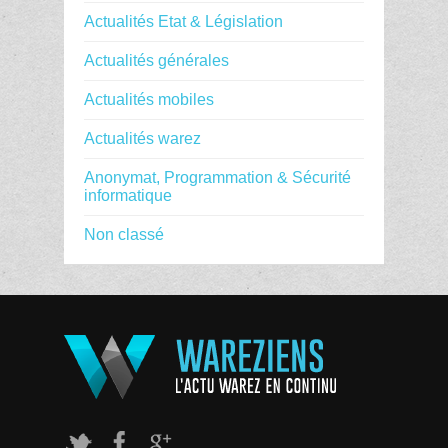
Actualités Etat & Législation
Actualités générales
Actualités mobiles
Actualités warez
Anonymat, Programmation & Sécurité
informatique
Non classé