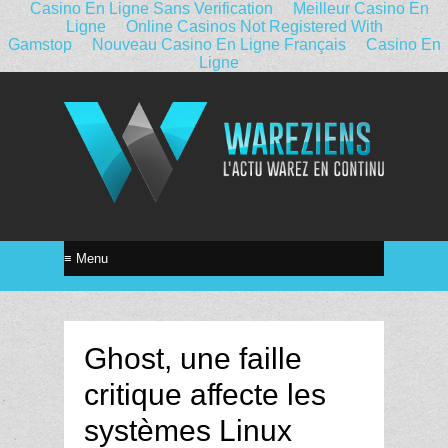
Casino En Ligne Sans Verification
Meilleur Casino En
Ligne
Online Casinos Not Registered With
Gamstop
Nouveau Casino En Ligne Français
Casino En
Ligne
Ghost, une faille
critique affecte les
systèmes Linux