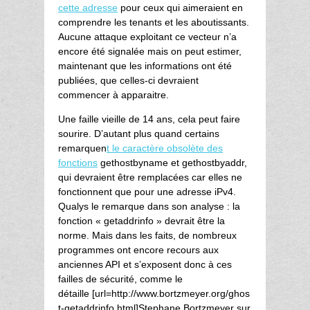
cette adresse
pour ceux qui aimeraient en
comprendre les tenants et les aboutissants.
Aucune attaque exploitant ce vecteur n’a
encore été signalée mais on peut estimer,
maintenant que les informations ont été
publiées, que celles-ci devraient
commencer à apparaitre.
Une faille vieille de 14 ans, cela peut faire
sourire. D’autant plus quand certains
remarquen
t le caractère obsolète des
fonctions
gethostbyname et gethostbyaddr,
qui devraient être remplacées car elles ne
fonctionnent que pour une adresse iPv4.
Qualys le remarque dans son analyse : la
fonction « getaddrinfo » devrait être la
norme. Mais dans les faits, de nombreux
programmes ont encore recours aux
anciennes API et s’exposent donc à ces
failles de sécurité, comme le
détaille [url=http://www.bortzmeyer.org/ghos
t-getaddrinfo.html]Stephane Bortzmeyer sur