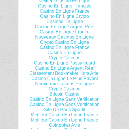
Meilleur Casino En Ligne
Casino En Ligne Francais
Casino En Ligne France
Casino En Ligne Crypto
Casinos En Ligne
Casino En Ligne Argent Réel
Casino En Ligne France
Nouveaux Casinos En Ligne
Crypto Casino En Ligne
Casino En Ligne France
Casino En Ligne
Crypto Casinos
Casino En Ligne Paysafecard
Casino En Ligne Argent Réel
Classement Bookmaker Hors Arjel
Casino En Ligne Le Plus Payant
Nouveaux Casinos En Ligne
Crypto Casinos
Bitcoin Casino
Casino En Ligne Sans Verification
Casino En Ligne Sans Verification
Site De Paris Sportif
Meilleur Casino En Ligne France
Meilleur Casino En Ligne France
Coinpoker Avis