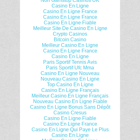
Non Gamstop Casinos UK
Casino En Ligne
Casino En Ligne France
Casino En Ligne France
Casino En Ligne Fiable
Meilleur Site De Casino En Ligne
Crypto Casinos
Bitcoin Casino
Meilleur Casino En Ligne
Casino En Ligne France
Casino En Ligne
Paris Sportif Tennis Avis
Paris Sportif Ufc Mma
Casino En Ligne Nouveau
Nouveau Casino En Ligne
Top Casino En Ligne
Casino En Ligne Français
Meilleur Casino En Ligne Français
Nouveau Casino En Ligne Fiable
Casino En Ligne Bonus Sans Dépôt
Casino Cresus
Casino En Ligne Fiable
Casino En Ligne France
Casino En Ligne Qui Paye Le Plus
Casino En Ligne