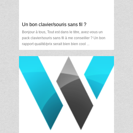
Un bon clavier/souris sans fil ?
Bonjour à tous, Tout est dans le titre, avez-vous un
pack clavier/souris sans fil à me conseiller ? Un bon
rapport qualité/prix serait bien bien cool ...