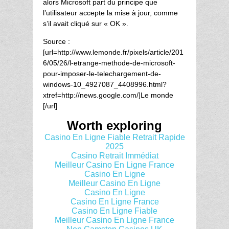
alors Microsoft part du principe que
l’utilisateur accepte la mise à jour, comme
s’il avait cliqué sur « OK ».
Source :
[url=http://www.lemonde.fr/pixels/article/201
6/05/26/l-etrange-methode-de-microsoft-
pour-imposer-le-telechargement-de-
windows-10_4927087_4408996.html?
xtref=http://news.google.com/]Le monde
[/url]
Worth exploring
Casino En Ligne Fiable Retrait Rapide
2025
Casino Retrait Immédiat
Meilleur Casino En Ligne France
Casino En Ligne
Meilleur Casino En Ligne
Casino En Ligne
Casino En Ligne France
Casino En Ligne Fiable
Meilleur Casino En Ligne France