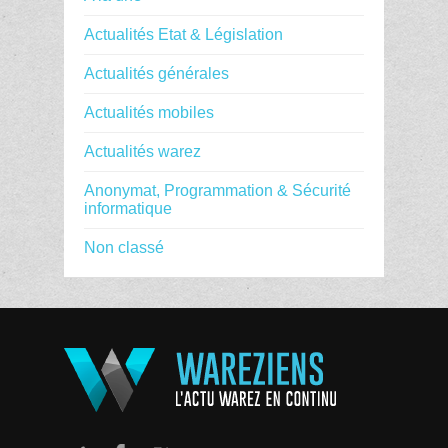
Actualités Etat & Législation
Actualités générales
Actualités mobiles
Actualités warez
Anonymat, Programmation & Sécurité
informatique
Non classé