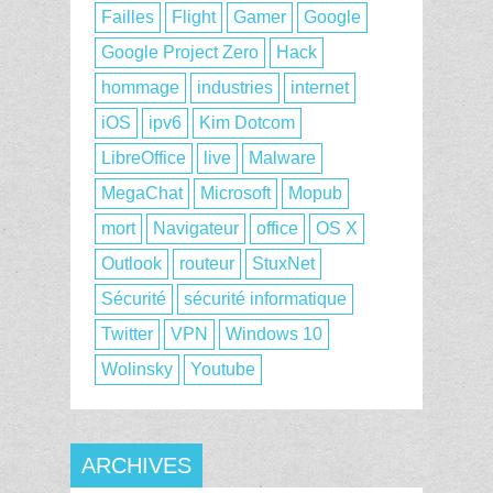
Failles
Flight
Gamer
Google
Google Project Zero
Hack
hommage
industries
internet
iOS
ipv6
Kim Dotcom
LibreOffice
live
Malware
MegaChat
Microsoft
Mopub
mort
Navigateur
office
OS X
Outlook
routeur
StuxNet
Sécurité
sécurité informatique
Twitter
VPN
Windows 10
Wolinsky
Youtube
ARCHIVES