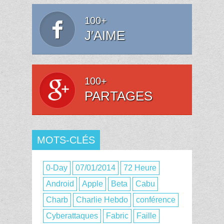
100+
J′AIME
100+
PARTAGES
MOTS-CLÉS
0-Day
07/01/2014
72 Heure
Android
Apple
Beta
Cabu
Charb
Charlie Hebdo
conférence
Cyberattaques
Fabric
Faille