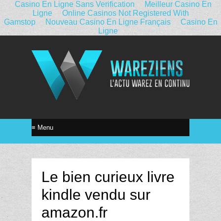
Casino En Ligne Sans Verification
Meilleur Casino En
Ligne
Online Casinos Not Registered With
Gamstop
Nouveau Casino En Ligne Français
Casino En
Ligne
Le bien curieux livre
kindle vendu sur
amazon.fr