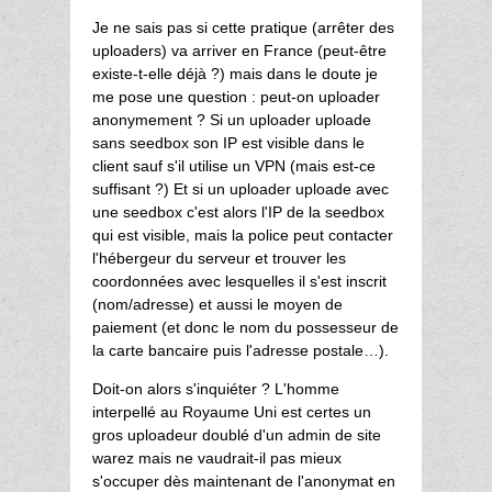
Je ne sais pas si cette pratique (arrêter des
uploaders) va arriver en France (peut-être
existe-t-elle déjà ?) mais dans le doute je
me pose une question : peut-on uploader
anonymement ? Si un uploader uploade
sans seedbox son IP est visible dans le
client sauf s'il utilise un VPN (mais est-ce
suffisant ?) Et si un uploader uploade avec
une seedbox c'est alors l'IP de la seedbox
qui est visible, mais la police peut contacter
l'hébergeur du serveur et trouver les
coordonnées avec lesquelles il s'est inscrit
(nom/adresse) et aussi le moyen de
paiement (et donc le nom du possesseur de
la carte bancaire puis l'adresse postale…).
Doit-on alors s'inquiéter ? L'homme
interpellé au Royaume Uni est certes un
gros uploadeur doublé d'un admin de site
warez mais ne vaudrait-il pas mieux
s'occuper dès maintenant de l'anonymat en