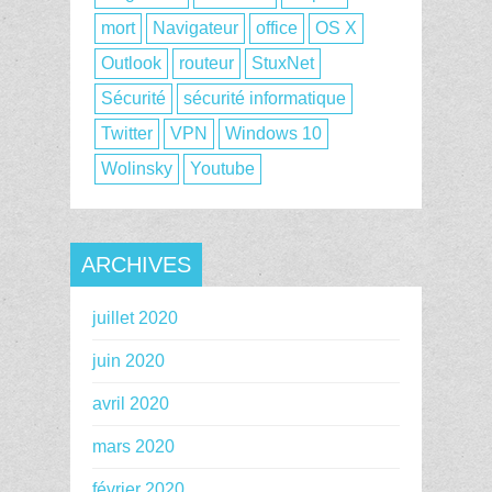
mort
Navigateur
office
OS X
Outlook
routeur
StuxNet
Sécurité
sécurité informatique
Twitter
VPN
Windows 10
Wolinsky
Youtube
ARCHIVES
juillet 2020
juin 2020
avril 2020
mars 2020
février 2020