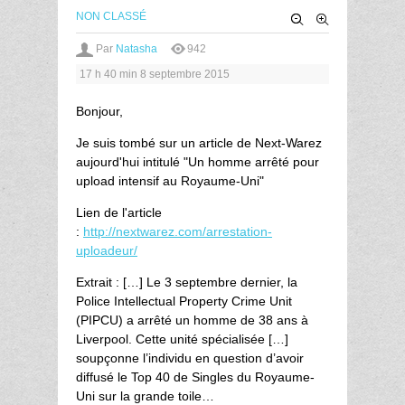
NON CLASSÉ
Par
Natasha
942
17 h 40 min
8 septembre 2015
Bonjour,
Je suis tombé sur un article de Next-Warez
aujourd'hui intitulé "Un homme arrêté pour
upload intensif au Royaume-Uni"
Lien de l'article
:
http://nextwarez.com/arrestation-
uploadeur/
Extrait : […] Le 3 septembre dernier, la
Police Intellectual Property Crime Unit
(PIPCU) a arrêté un homme de 38 ans à
Liverpool. Cette unité spécialisée […]
soupçonne l’individu en question d’avoir
diffusé le Top 40 de Singles du Royaume-
Uni sur la grande toile…