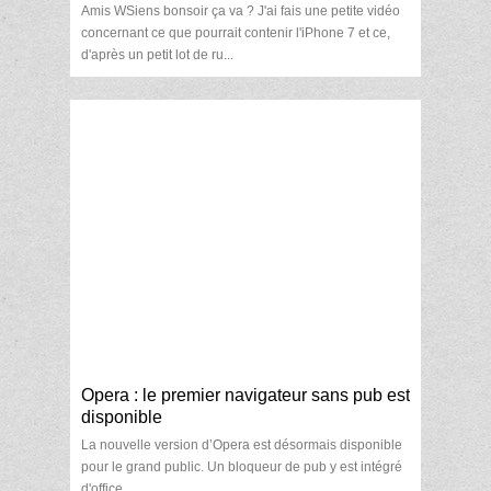
Amis WSiens bonsoir ça va ? J'ai fais une petite vidéo
concernant ce que pourrait contenir l'iPhone 7 et ce,
d'après un petit lot de ru...
Opera : le premier navigateur sans pub est
disponible
La nouvelle version d’Opera est désormais disponible
pour le grand public. Un bloqueur de pub y est intégré
d'office. ...