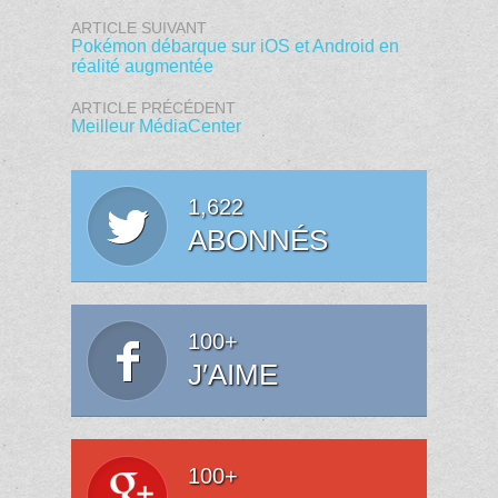
ARTICLE SUIVANT
Pokémon débarque sur iOS et Android en
réalité augmentée
ARTICLE PRÉCÉDENT
Meilleur MédiaCenter
1,622
ABONNÉS
100+
J′AIME
100+