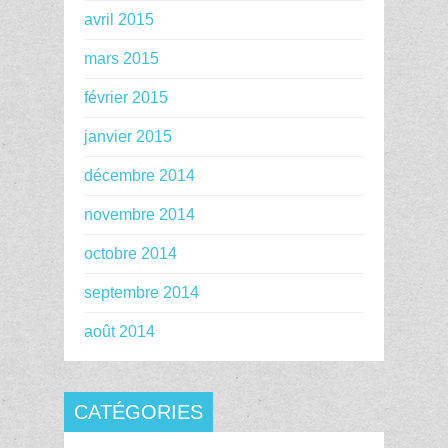
avril 2015
mars 2015
février 2015
janvier 2015
décembre 2014
novembre 2014
octobre 2014
septembre 2014
août 2014
CATÉGORIES