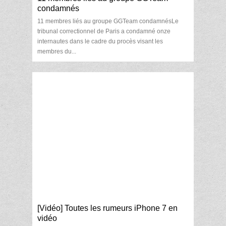
condamnés
11 membres liés au groupe GGTeam condamnésLe
tribunal correctionnel de Paris a condamné onze
internautes dans le cadre du procès visant les
membres du...
[Vidéo] Toutes les rumeurs iPhone 7 en
vidéo