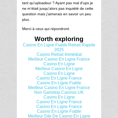
tant qu'uploadeur ? Ayant pas mal d'ups je
ne m'était jusqu'alors pas inquiété de cette
question mais j'aimerais en savoir un peu
plus.
Merci à ceux qui répondront.
Worth exploring
Casino En Ligne Fiable Retrait Rapide
2025
Casino Retrait Immédiat
Meilleur Casino En Ligne France
Casino En Ligne
Meilleur Casino En Ligne
Casino En Ligne
Casino En Ligne France
Casino En Ligne Fiable
Meilleur Casino En Ligne France
Non Gamstop Casinos UK
Casino En Ligne
Casino En Ligne France
Casino En Ligne France
Casino En Ligne Fiable
Meilleur Site De Casino En Ligne