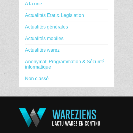
A la une
Actualités Etat & Législation
Actualités générales
Actualités mobiles
Actualités warez
Anonymat, Programmation & Sécurité
informatique
Non classé