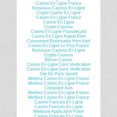
Casino En Ligne France
Nouveaux Casinos En Ligne
Crypto Casino En Ligne
Casino En Ligne France
Casino En Ligne
Crypto Casinos
Casino En Ligne Paysafecard
Casino En Ligne Argent Réel
Classement Bookmaker Hors Arjel
Casino En Ligne Le Plus Payant
Nouveaux Casinos En Ligne
Crypto Casinos
Bitcoin Casino
Casino En Ligne Sans Verification
Casino En Ligne Sans Verification
Site De Paris Sportif
Meilleur Casino En Ligne France
Meilleur Casino En Ligne France
Coinpoker Avis
Meilleur Casino En Ligne France
Meilleur Casino En Ligne France
Casino Francais En Ligne
Casino Francais En Ligne
Meilleure Application Poker
Casino Francais En Ligne