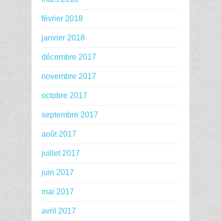
février 2018
janvier 2018
décembre 2017
novembre 2017
octobre 2017
septembre 2017
août 2017
juillet 2017
juin 2017
mai 2017
avril 2017