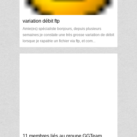
variation débit ftp
Amie(es) spécialiste bonjours, depuis plusieurs
semaines je constate une très grosse variation de débit
lorsque je rapatrie un fichier via ftp, et com...
11 membres liés au groupe GGTeam