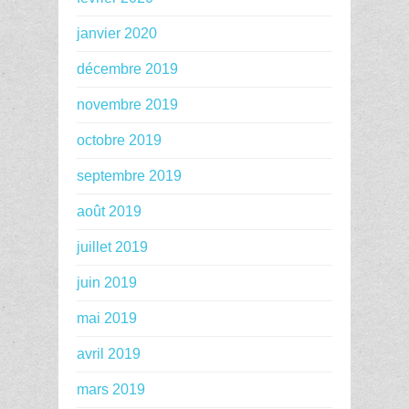
janvier 2020
décembre 2019
novembre 2019
octobre 2019
septembre 2019
août 2019
juillet 2019
juin 2019
mai 2019
avril 2019
mars 2019