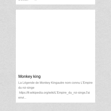
Monkey king
La Légende de Monkey Kingautre nom connu L'Empire
du roi-singe
https://fr.wikipedia.org/wiki/L'Empire_du_roi-singeJ'ai
envi...