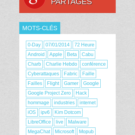
PARTAGES
MOTS-CLÉS
0-Day
07/01/2014
72 Heure
Android
Apple
Beta
Cabu
Charb
Charlie Hebdo
conférence
Cyberattaques
Fabric
Faille
Failles
Flight
Gamer
Google
Google Project Zero
Hack
hommage
industries
internet
iOS
ipv6
Kim Dotcom
LibreOffice
live
Malware
MegaChat
Microsoft
Mopub