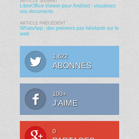
ARTICLE SUIVANT
LibreOffice Viewer pour Android : visualisez
vos documents
ARTICLE PRÉCÉDENT
WhatsApp : des premiers pas hésitants sur le
web
1,622
ABONNÉS
100+
J′AIME
0