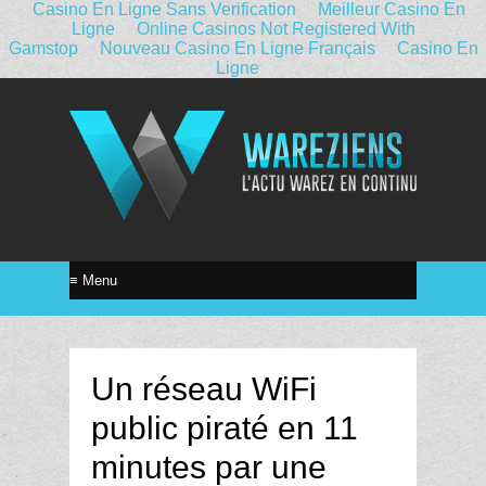
Casino En Ligne Sans Verification
Meilleur Casino En
Ligne
Online Casinos Not Registered With
Gamstop
Nouveau Casino En Ligne Français
Casino En
Ligne
Un réseau WiFi
public piraté en 11
minutes par une