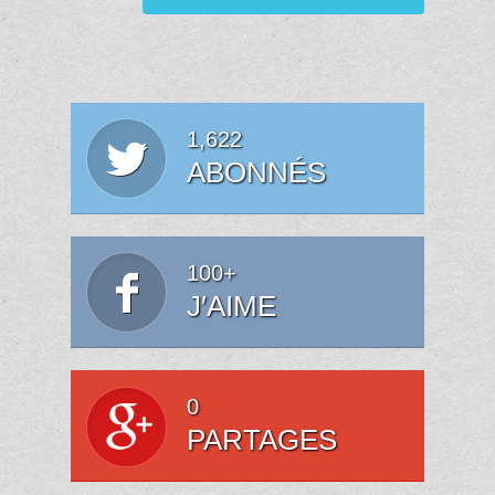
1,622
ABONNÉS
100+
J′AIME
0
PARTAGES