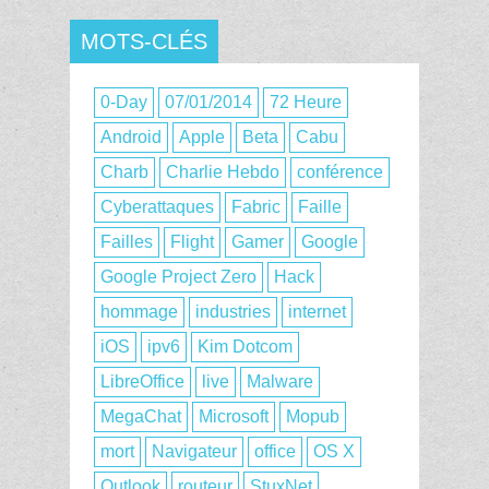
MOTS-CLÉS
0-Day
07/01/2014
72 Heure
Android
Apple
Beta
Cabu
Charb
Charlie Hebdo
conférence
Cyberattaques
Fabric
Faille
Failles
Flight
Gamer
Google
Google Project Zero
Hack
hommage
industries
internet
iOS
ipv6
Kim Dotcom
LibreOffice
live
Malware
MegaChat
Microsoft
Mopub
mort
Navigateur
office
OS X
Outlook
routeur
StuxNet