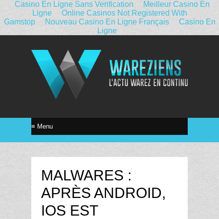
Casino En Ligne Sans Verification
Meilleur Casino En
Ligne
Online Casinos Not Registered With
Gamstop
Nouveau Casino En Ligne Français
Casino En
Ligne
MALWARES :
APRÈS ANDROID,
IOS EST