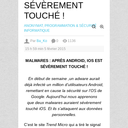
SÉVÈREMENT
TOUCHÉ !
ANONYMAT, PROGRAMMATION & SÉCURITÉ
INFORMATIQUE
Par
Ba_Ko
0
1136
15 h 59 min
5 février 2015
MALWARES : APRÈS ANDROID, IOS EST
SÉVÈREMENT TOUCHÉ !
En début de semaine ,un adware aurait
déjà infecté un million d’utilisateurs Android,
remettant en cause la sécurité sur l’OS de
Google. Aujourd’hui nous apprenons
que deux malwares auraient sévèrement
touché iOS. Et ils s’attaquent aux données
personnelles.
C’est le site
Trend Micro
qui a tiré le signal